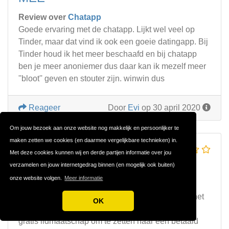
Review over
Chatapp
Goede ervaring met de chatapp. Lijkt wel veel op
Tinder, maar dat vind ik ook een goeie datingapp. Bij
Tinder houd ik het meer beschaafd en bij chatapp
ben je meer anoniemer dus daar kan ik mezelf meer
''bloot'' geven en stouter zijn. winwin dus
Reageer
Door
Evi
op 30 april 2020
Om jouw bezoek aan onze website nog makkelijk en persoonlijker te
maken zetten we cookies (en daarmee vergelijkbare technieken) in.
ERVARING MET
Met deze cookies kunnen wij en derde partijen informatie over jou
PEPPER?
verzamelen en jouw internetgedrag binnen (en mogelijk ook buiten)
onze website volgen.
Meer informatie
Review over
Pepper
Ik ben momenteel gratis lid bij Pepper en omdat het
OK
zo'n populaire website is twijfel ik erover om mijn
gratis lidmaatschap om te zetten naar een betaald